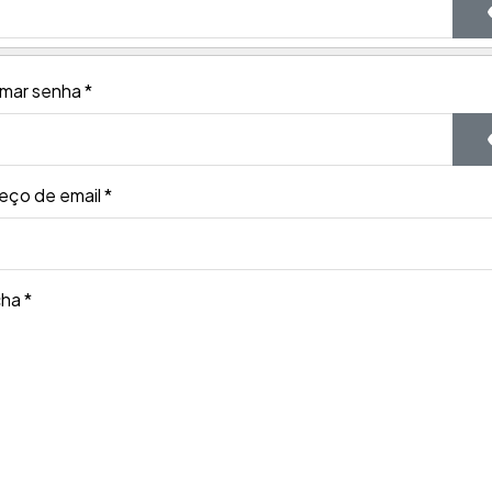
rmar senha
*
eço de email
*
cha
*
egistar