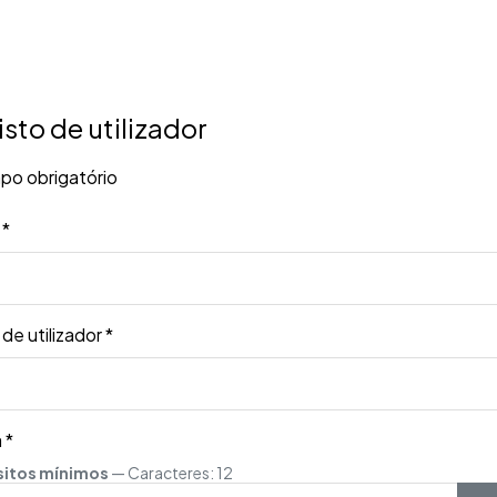
ços
Inscrição
Núcleos
Eventos
Blog
Login
sto de utilizador
o obrigatório
*
e utilizador
*
a
*
sitos mínimos
— Caracteres: 12