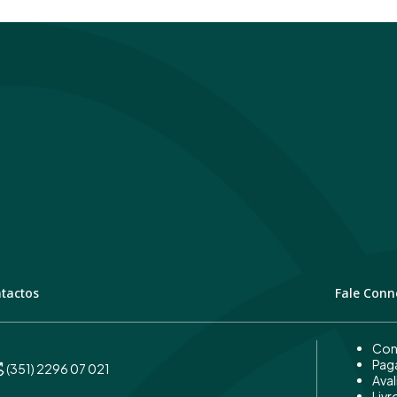
tactos
Fale Conn
Con
Pag
(351) 2296 07 021
Aval
Liv