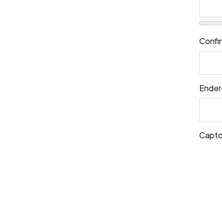
Confi
Ender
Capt
R