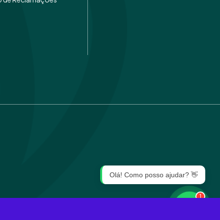
Olá! Como posso ajudar? 👋
1