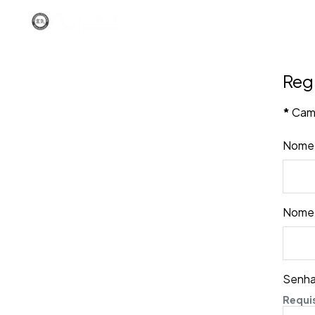
Home
Formação & Servi
Regi
*
Camp
Nome
Nome d
Senh
Requi