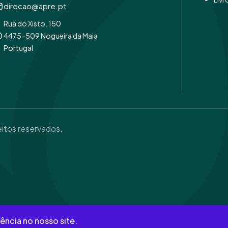
direcao@apre.pt
Rua do Xisto. 150
4475-509 Nogueira da Maia
Portugal
eitos reservados.
ência no nosso site.