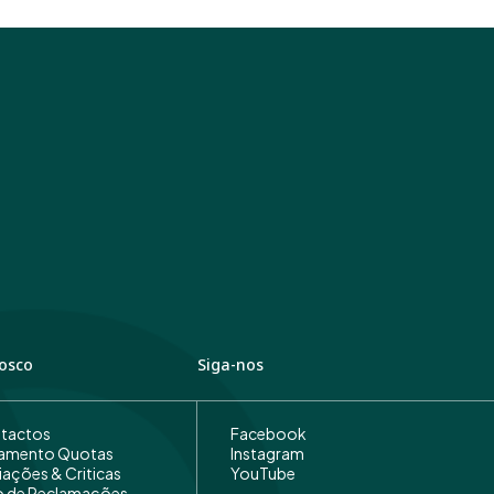
osco
Siga-nos
tactos
Facebook
amento Quotas
Instagram
iações & Criticas
YouTube
ro de Reclamações