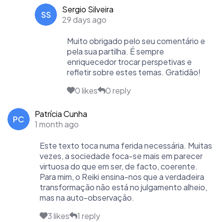
Sergio Silveira
SS
29 days ago
Muito obrigado pelo seu comentário e
pela sua partilha. É sempre
enriquecedor trocar perspetivas e
refletir sobre estes temas. Gratidão!
0 likes
0 reply
Patrícia Cunha
PC
1 month ago
Este texto toca numa ferida necessária. Muitas
vezes, a sociedade foca-se mais em parecer
virtuosa do que em ser, de facto, coerente.
Para mim, o Reiki ensina-nos que a verdadeira
transformação não está no julgamento alheio,
mas na auto-observação.
3 likes
1 reply