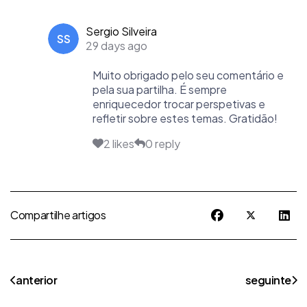
Sergio Silveira
SS
29 days ago
Muito obrigado pelo seu comentário e
pela sua partilha. É sempre
enriquecedor trocar perspetivas e
refletir sobre estes temas. Gratidão!
2 likes
0 reply
Compartilhe artigos
anterior
seguinte
artigo anterior: o que é o reiki? uma definição completa
artigo segui