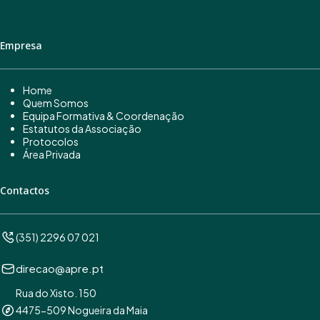
Empresa
Home
Quem Somos
Equipa Formativa & Coordenação
Estatutos da Associação
Protocolos
Área Privada
Contactos
(351) 2296 07 021
direcao@apre.pt
Rua do Xisto. 150
4475-509 Nogueira da Maia